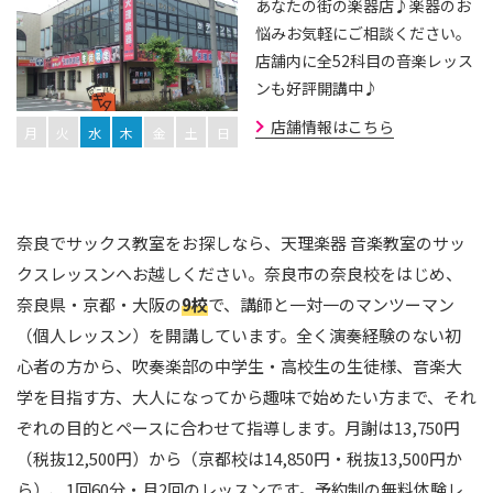
あなたの街の楽器店♪楽器のお
悩みお気軽にご相談ください。
店舗内に全52科目の音楽レッス
ンも好評開講中♪
店舗情報はこちら
月
火
水
木
金
土
日
奈良でサックス教室をお探しなら、天理楽器 音楽教室のサッ
クスレッスンへお越しください。奈良市の奈良校をはじめ、
奈良県・京都・大阪の
9校
で、講師と一対一のマンツーマン
（個人レッスン）を開講しています。全く演奏経験のない初
心者の方から、吹奏楽部の中学生・高校生の生徒様、音楽大
学を目指す方、大人になってから趣味で始めたい方まで、それ
ぞれの目的とペースに合わせて指導します。月謝は13,750円
（税抜12,500円）から（京都校は14,850円・税抜13,500円か
ら）、1回60分・月2回のレッスンです。予約制の無料体験レ