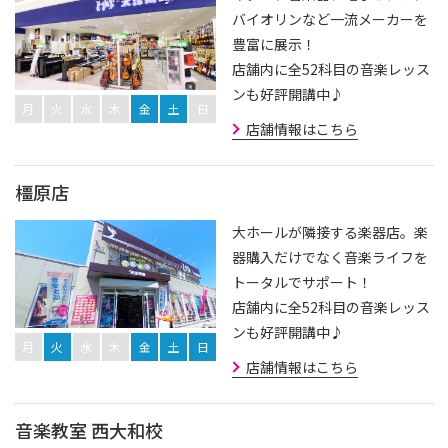
バイオリンなど一流メーカーを
豊富に展示！
店舗内に全52科目の音楽レッス
ンも好評開講中♪
月
火
水
木
金
土
日
店舗情報はこちら
橿原店
大ホールが隣接する楽器店。楽
器購入だけでなく音楽ライフを
トータルでサポート！
店舗内に全52科目の音楽レッス
ンも好評開講中♪
月
火
水
木
金
土
日
店舗情報はこちら
音楽教室 西大和校