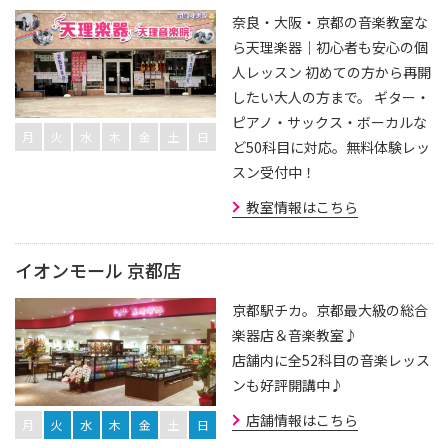
奈良・大阪・京都の音楽教室な
ら天理楽器｜初心者も安心の個
人レッスン 初めての方から再開
したい大人の方まで。 ギター・
ピアノ・サックス・ボーカルな
月
火
水
木
金
土
日
ど50科目に対応。無料体験レッ
スン受付中！
教室情報はこちら
イオンモール 京都店
京都駅チカ。京都最大級の総合
楽器店＆音楽教室♪
店舗内に全52科目の音楽レッス
ンも好評開講中♪
店舗情報はこちら
月
火
水
木
金
土
日