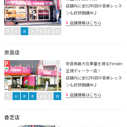
店舗内に全52科目の音楽レッス
ンも好評開講中♪
店舗情報はこちら
月
火
水
木
金
土
日
奈良店
奈良県最大在庫量を誇るFender
正規ディーラー店！
店舗内に全52科目の音楽レッス
ンも好評開講中♪
店舗情報はこちら
月
火
水
木
金
土
日
香芝店