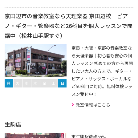
京田辺市の音楽教室なら天理楽器 京田辺校｜ピア
ノ・ギター・管楽器など26科目を個人レッスンで開
講中（松井山手駅すぐ）
奈良・大阪・京都の音楽教室な
ら天理楽器｜初心者も安心の個
人レッスン 初めての方から再開
したい大人の方まで。 ギター・
ピアノ・サックス・ボーカルな
月
火
水
木
金
土
日
ど50科目に対応。無料体験レッ
スン受付中！
教室情報はこちら
生駒店
東生駒駅徒歩5分。