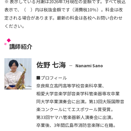
※ 表示している月謝は2026年7月現在の金額です。すべて税込
表示で、（ ）内は税抜金額です（消費税10％）。料金は改
定される場合があります。最新の料金は各校へお問い合わせ
ください。
講師紹介
佐野 七海
Nanami Sano
■プロフィール
奈良県立高円高等学校音楽科卒業、
相愛大学音楽学部音楽学科管楽器専攻卒業
同大学卒業演奏会に出演。第13回大阪国際音
楽コンクールにてエスポワール賞受賞。
第33回ヤマハ管楽器新人演奏会に出演。
卒業後、3年間広島市消防音楽隊に在籍。