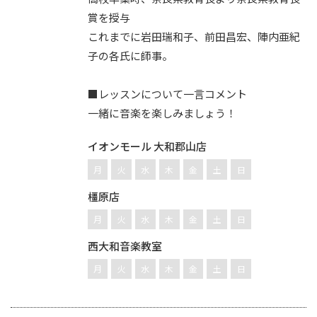
賞を授与
これまでに岩田瑞和子、前田昌宏、陣内亜紀
子の各氏に師事。
■レッスンについて一言コメント
一緒に音楽を楽しみましょう！
イオンモール 大和郡山店
月
火
水
木
金
土
日
橿原店
月
火
水
木
金
土
日
西大和音楽教室
月
火
水
木
金
土
日