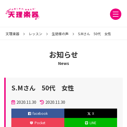
天理楽器
レッスン
生徒様の声
S.Mさん 50代 女性
お知らせ
News
S.Mさん 50代 女性
投
2020.11.30
2020.11.30
稿
更
facebook
X
日
新
Pocket
LINE
日