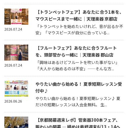
【トランペットフェア】あなたに合う1本を、
マウスピースまで一緒に｜天理楽器 京都店
「トランペットを始めたいけれど、音が出るか不
2026.07.24
安」「マウスピースが自分に合っている...
【フルートフェア】あなたに合うフルート
を、頭部管から一緒に｜天理楽器 郡山店
「興味はあるけどフルートを吹いた事がない」
2026.07.24
「大人から始めるのは不安」——そんな方...
やりたい曲から始める！ 夏季短期レッスン受
付中♪
やりたい曲から始める！夏季短期レッスン♪ 夏
2026.06.26
だけの短期レッスンは入会金無料。 生...
【京都開幕週末レポ】管楽器300本フェア、
賑わいの開幕 — 締めは最終週末6/13・14へ