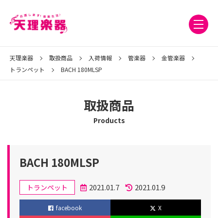
天理楽器
取扱商品
入荷情報
管楽器
金管楽器
トランペット
BACH 180MLSP
取扱商品
Products
BACH 180MLSP
カ
2021.01.7
2021.01.9
トランペット
テ
投
更
facebook
X
ゴ
稿
新