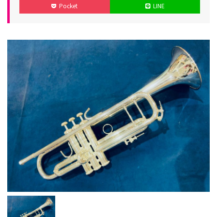
Pocket
LINE
リ
日
日
ー