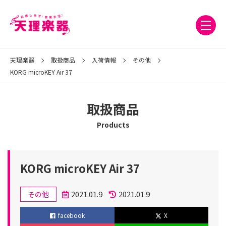
天理楽器
取扱商品
入荷情報
その他
KORG microKEY Air 37
取扱商品
Products
KORG microKEY Air 37
カ
2021.01.9
2021.01.9
その他
テ
投
更
facebook
X
ゴ
稿
新