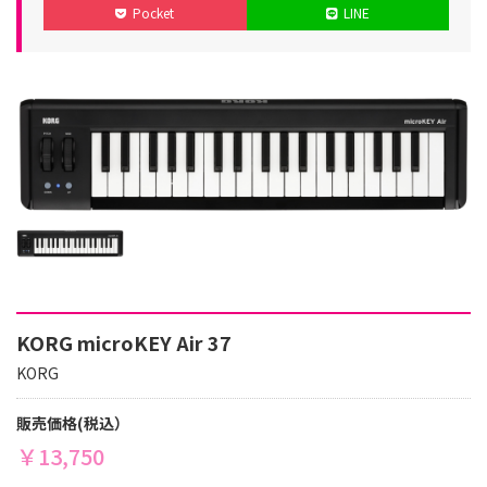
Pocket
LINE
リ
日
日
ー
KORG microKEY Air 37
KORG
販売価格(税込）
￥13,750