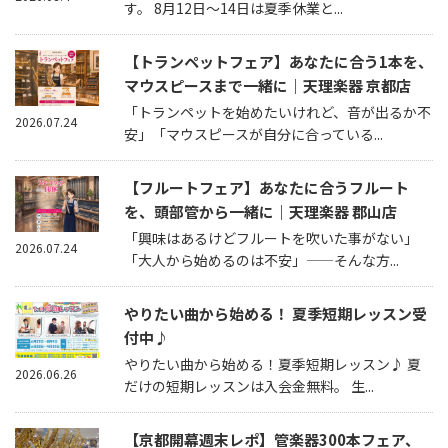
す。 8月12日～14日は夏季休業と...
【トランペットフェア】あなたに合う1本を、
マウスピースまで一緒に｜天理楽器 京都店
「トランペットを始めたいけれど、音が出るか不
2026.07.24
安」「マウスピースが自分に合っている...
【フルートフェア】あなたに合うフルート
を、頭部管から一緒に｜天理楽器 郡山店
「興味はあるけどフルートを吹いた事がない」
2026.07.24
「大人から始めるのは不安」——そんな方...
やりたい曲から始める！ 夏季短期レッスン受
付中♪
やりたい曲から始める！夏季短期レッスン♪ 夏
2026.06.26
だけの短期レッスンは入会金無料。 生...
【京都開幕週末レポ】管楽器300本フェア、