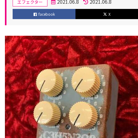
カ
2021.06.8
2021.06.8
エフェクター
テ
投
更
facebook
X
ゴ
稿
新
リ
日
日
ー