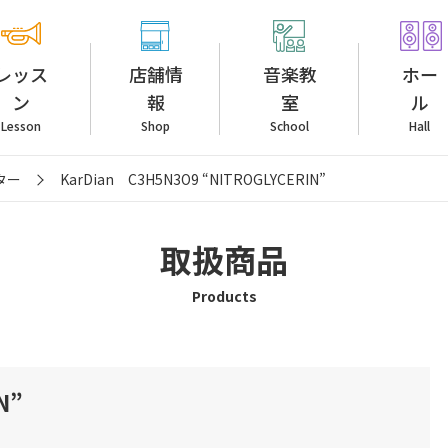
レッス
店舗情
音楽教
ホー
ン
報
室
ル
Lesson
Shop
School
Hall
ター
KarDian C3H5N3O9 “NITROGLYCERIN”
取扱商品
Products
N”