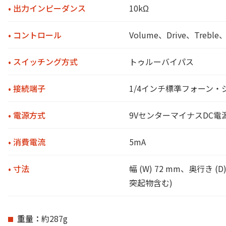
• 出力インピーダンス
10kΩ
• コントロール
Volume、Drive、Treble、
• スイッチング方式
トゥルーバイパス
• 接続端子
1/4インチ標準フォーン・ジ
• 電源方式
9VセンターマイナスDC電源 
• 消費電流
5mA
• 寸法
幅 (W) 72 mm、奥行き 
突起物含む)
重量
約287g