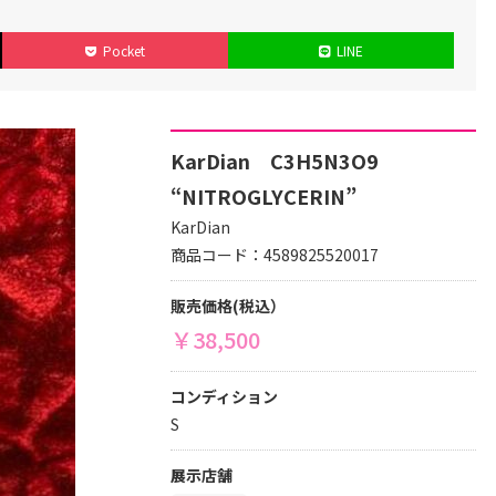
Pocket
LINE
KarDian C3H5N3O9
“NITROGLYCERIN”
KarDian
商品コード：4589825520017
販売価格(税込）
￥38,500
コンディション
S
展示店舗