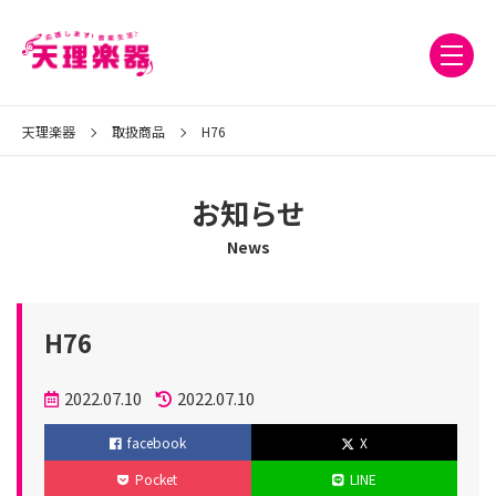
天理楽器
取扱商品
H76
お知らせ
News
H76
投
2022.07.10
2022.07.10
稿
更
facebook
X
日
新
Pocket
LINE
日