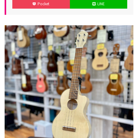
Pocket
LINE
リ
日
日
ー