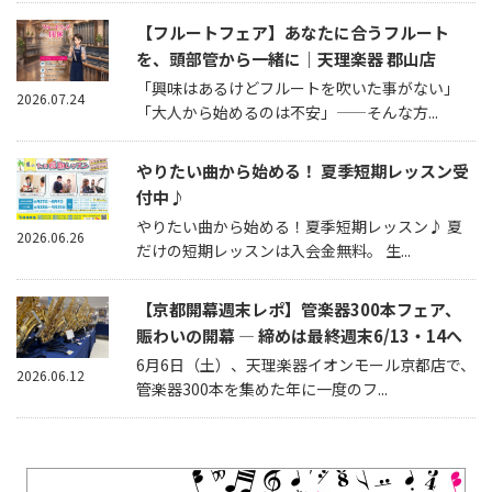
【フルートフェア】あなたに合うフルート
を、頭部管から一緒に｜天理楽器 郡山店
「興味はあるけどフルートを吹いた事がない」
2026.07.24
「大人から始めるのは不安」——そんな方...
やりたい曲から始める！ 夏季短期レッスン受
付中♪
やりたい曲から始める！夏季短期レッスン♪ 夏
2026.06.26
だけの短期レッスンは入会金無料。 生...
【京都開幕週末レポ】管楽器300本フェア、
賑わいの開幕 — 締めは最終週末6/13・14へ
6月6日（土）、天理楽器イオンモール京都店で、
2026.06.12
管楽器300本を集めた年に一度のフ...