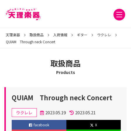
天理楽器
取扱商品
入荷情報
ギター
ウクレレ
QUIAM Through neck Concert
取扱商品
Products
QUIAM Through neck Concert
カ
2023.05.19
2023.05.21
ウクレレ
テ
投
更
facebook
X
ゴ
稿
新