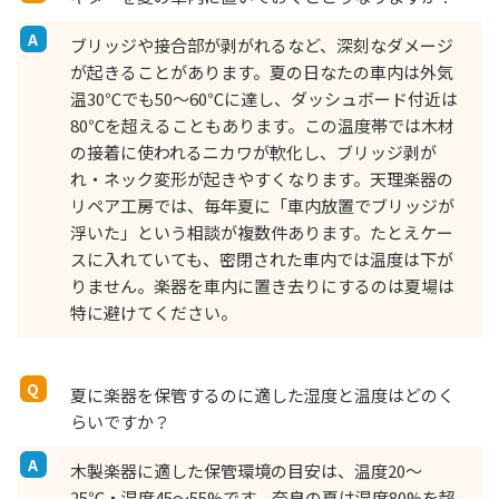
ブリッジや接合部が剥がれるなど、深刻なダメージ
が起きることがあります。夏の日なたの車内は外気
温30℃でも50〜60℃に達し、ダッシュボード付近は
80℃を超えることもあります。この温度帯では木材
の接着に使われるニカワが軟化し、ブリッジ剥が
れ・ネック変形が起きやすくなります。天理楽器の
リペア工房では、毎年夏に「車内放置でブリッジが
浮いた」という相談が複数件あります。たとえケー
スに入れていても、密閉された車内では温度は下が
りません。楽器を車内に置き去りにするのは夏場は
特に避けてください。
夏に楽器を保管するのに適した湿度と温度はどのく
らいですか？
木製楽器に適した保管環境の目安は、温度20〜
25℃・湿度45〜55%です。奈良の夏は湿度80%を超