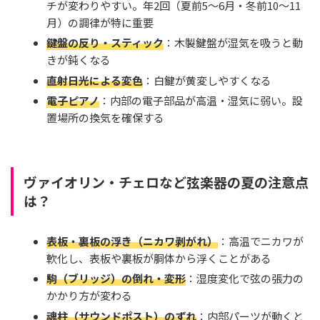
チが変わりやすい。年2回（夏前5〜6月・冬前10〜11
月）の調律が特に重要
鍵盤の反り・スティック
：木製鍵盤が湿気を吸うと動
きが鈍くなる
直射日光による変色
：白鍵が黄変しやすくなる
電子ピアノ
：内部の電子部品が高温・湿気に弱い。設
置場所の換気を確保する
ヴァイオリン・チェロなど弦楽器の夏の注意点
は？
表板・裏板の浮き（ニカワ剥がれ）
：高温でニカワが
軟化し、表板や裏板が胴体から浮くことがある
駒（ブリッジ）の倒れ・変形
：湿度変化で弦の張力の
かかり方が変わる
魂柱（サウンドポスト）のずれ
：内部パーツが動くと