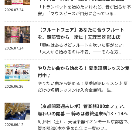
「トランペットを始めたいけれど、音が出るか不
2026.07.24
安」「マウスピースが自分に合っている...
【フルートフェア】あなたに合うフルート
を、頭部管から一緒に｜天理楽器 郡山店
「興味はあるけどフルートを吹いた事がない」
2026.07.24
「大人から始めるのは不安」——そんな方...
やりたい曲から始める！ 夏季短期レッスン受
付中♪
やりたい曲から始める！夏季短期レッスン♪ 夏
2026.06.26
だけの短期レッスンは入会金無料。 生...
【京都開幕週末レポ】管楽器300本フェア、
賑わいの開幕 — 締めは最終週末6/13・14へ
6月6日（土）、天理楽器イオンモール京都店で、
2026.06.12
管楽器300本を集めた年に一度のフ...