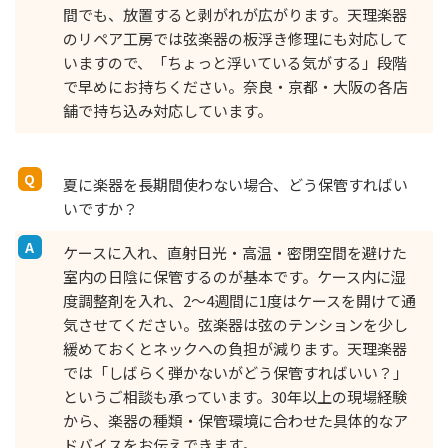
間でも、放置すると剥がれが広がります。天理楽器
のリペア工房では弦楽器の板浮き修理にも対応して
いますので、「ちょっと浮いている気がする」段階
で早めにお持ちください。奈良・京都・大阪の各店
舗で持ち込み対応しています。
夏に楽器を長期間使わない場合、どう保管すればい
いですか？
ケースに入れ、直射日光・高温・密閉空間を避けた
室内の日陰に保管するのが基本です。ケース内に湿
度調整剤を入れ、2〜4週間に1度はケースを開けて通
気させてください。弦楽器は弦のテンションを少し
緩めておくとネックへの負担が減ります。天理楽器
では「しばらく弾かないがどう保管すればいい？」
というご相談も承っています。30年以上の現場経験
から、楽器の種類・保管環境に合わせた具体的なア
ドバイスをお伝えできます。