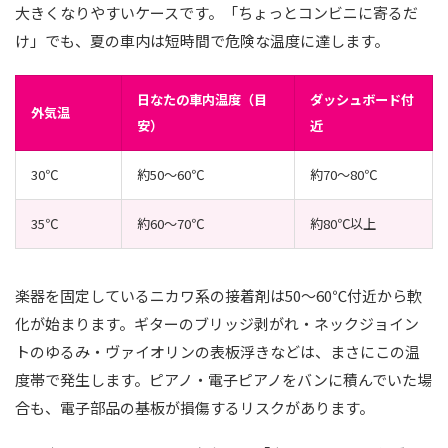
大きくなりやすいケースです。「ちょっとコンビニに寄るだ
け」でも、夏の車内は短時間で危険な温度に達します。
日なたの車内温度（目
ダッシュボード付
外気温
安）
近
30℃
約50〜60℃
約70〜80℃
35℃
約60〜70℃
約80℃以上
楽器を固定しているニカワ系の接着剤は50〜60℃付近から軟
化が始まります。ギターのブリッジ剥がれ・ネックジョイン
トのゆるみ・ヴァイオリンの表板浮きなどは、まさにこの温
度帯で発生します。ピアノ・電子ピアノをバンに積んでいた場
合も、電子部品の基板が損傷するリスクがあります。