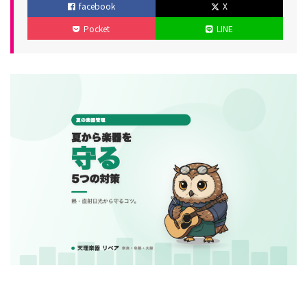
facebook
X
ゴ
稿
新
Pocket
LINE
リ
日
日
ー