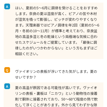
はい、夏前の5〜6月に調律を受けることをおすすめ
します。奈良の夏は湿度が高く、ピアノの弦や木材
が湿気を吸って膨張し、ピッチが変わりやすくなり
ます。天理楽器ではピアノ調律を年2回（夏前の5〜6
月・冬前の10〜11月）が標準と考えており、奈良盆
地の高温多湿と冬の乾燥という両極端な気候に合わ
せたスケジュールをご提案しています。「最後に調
律したのがいつかわからない」という方もまずはご
相談ください。
ヴァイオリンの表板が浮いてきた気がします。夏の
せいですか？
夏の高温が原因である可能性が高いです。ヴァイオ
リンの表板・裏板は「ニカワ」という動物性の接着
剤で胴体に接着されており、50〜60℃程度の熱で軟
化して浮くことがあります。外から見てわずかな隙