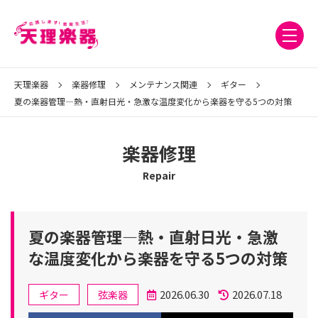
天理楽器
楽器修理
メンテナンス関連
ギター
夏の楽器管理—熱・直射日光・急激な温度変化から楽器を守る5つの対策
楽器修理
Repair
夏の楽器管理—熱・直射日光・急激
な温度変化から楽器を守る5つの対策
カ
2026.06.30
2026.07.18
ギター
弦楽器
テ
投
更