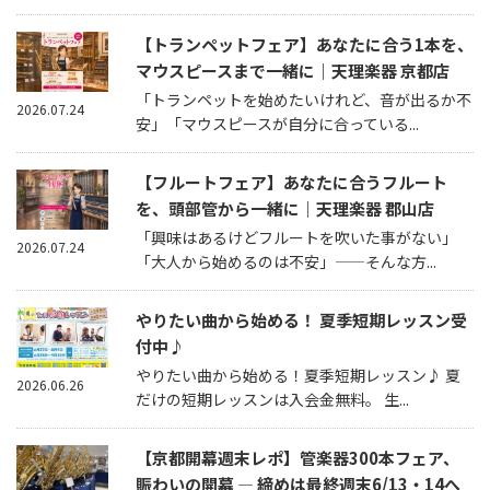
【トランペットフェア】あなたに合う1本を、
マウスピースまで一緒に｜天理楽器 京都店
「トランペットを始めたいけれど、音が出るか不
2026.07.24
安」「マウスピースが自分に合っている...
【フルートフェア】あなたに合うフルート
を、頭部管から一緒に｜天理楽器 郡山店
「興味はあるけどフルートを吹いた事がない」
2026.07.24
「大人から始めるのは不安」——そんな方...
やりたい曲から始める！ 夏季短期レッスン受
付中♪
やりたい曲から始める！夏季短期レッスン♪ 夏
2026.06.26
だけの短期レッスンは入会金無料。 生...
【京都開幕週末レポ】管楽器300本フェア、
賑わいの開幕 — 締めは最終週末6/13・14へ