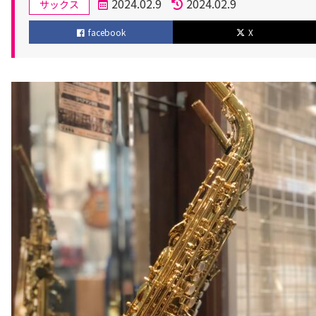
カ
2024.02.9
2024.02.9
サックス
テ
投
更
facebook
X
ゴ
稿
新
リ
日
日
ー