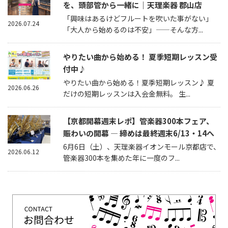
を、頭部管から一緒に｜天理楽器 郡山店
「興味はあるけどフルートを吹いた事がない」
2026.07.24
「大人から始めるのは不安」——そんな方...
やりたい曲から始める！ 夏季短期レッスン受
付中♪
やりたい曲から始める！夏季短期レッスン♪ 夏
2026.06.26
だけの短期レッスンは入会金無料。 生...
【京都開幕週末レポ】管楽器300本フェア、
賑わいの開幕 — 締めは最終週末6/13・14へ
6月6日（土）、天理楽器イオンモール京都店で、
2026.06.12
管楽器300本を集めた年に一度のフ...