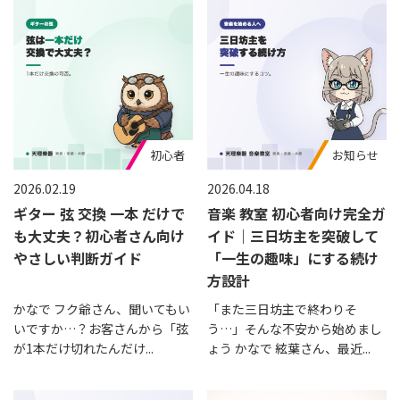
初心者
お知らせ
2026.02.19
2026.04.18
ギター 弦 交換 一本 だけで
音楽 教室 初心者向け完全ガ
も大丈夫？初心者さん向け
イド｜三日坊主を突破して
やさしい判断ガイド
「一生の趣味」にする続け
方設計
かなで フク爺さん、聞いてもい
「また三日坊主で終わりそ
いですか…？お客さんから「弦
う…」そんな不安から始めまし
が1本だけ切れたんだけ...
ょう かなで 絃葉さん、最近...