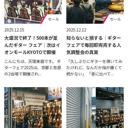
セール
セール
2025.12.15
2025.12.12
大盛況で終了！500本が並
知らないと損する｜ギター
んだギター フェア｜次はイ
フェアで毎回即完売する人
オンモールKYOTOで開催
気調整会の真実
こんにちは、天理楽器です。 ギ
「久しぶりにギターを弾いてみ
ターフェア2025は、京都と奈良
たけれど、なんだか指が痛くて
の2会場で開催され...
続かない」 「昔に比べて...