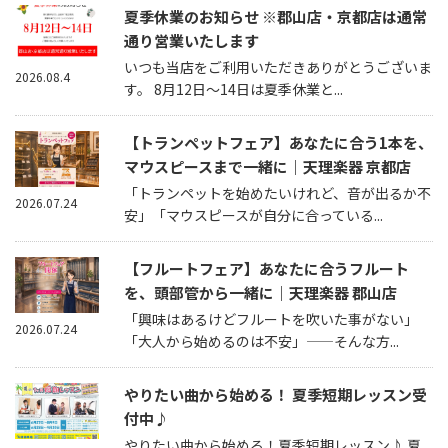
夏季休業のお知らせ ※郡山店・京都店は通常
通り営業いたします
いつも当店をご利用いただきありがとうございま
2026.08.4
す。 8月12日～14日は夏季休業と...
【トランペットフェア】あなたに合う1本を、
マウスピースまで一緒に｜天理楽器 京都店
「トランペットを始めたいけれど、音が出るか不
2026.07.24
安」「マウスピースが自分に合っている...
【フルートフェア】あなたに合うフルート
を、頭部管から一緒に｜天理楽器 郡山店
「興味はあるけどフルートを吹いた事がない」
2026.07.24
「大人から始めるのは不安」——そんな方...
やりたい曲から始める！ 夏季短期レッスン受
付中♪
やりたい曲から始める！夏季短期レッスン♪ 夏