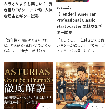
カラオケよりも楽しい？“弾
2025.12.8
き語り”がシニア世代に人気
【Fender】American
な理由とギター試奏
Professional Classic
Stratocaster の魅力をギ
ター試奏！
「定年後の時間はできたけれ
「そろそろ、一生付き合える良
ど、何を始めればいいのか分か
いギターが欲しい」 「でも、ヴ
らない」 「昔少しだけ触っ...
ィンテージは扱いにくい...
セール
イベント