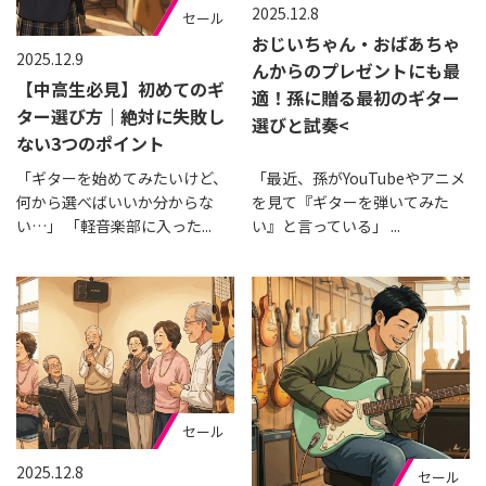
2025.12.8
セール
おじいちゃん・おばあちゃ
2025.12.9
んからのプレゼントにも最
【中高生必見】初めてのギ
適！孫に贈る最初のギター
ター選び方｜絶対に失敗し
選びと試奏<
ない3つのポイント
「ギターを始めてみたいけど、
「最近、孫がYouTubeやアニメ
何から選べばいいか分からな
を見て『ギターを弾いてみた
い…」 「軽音楽部に入った...
い』と言っている」 ...
セール
2025.12.8
セール