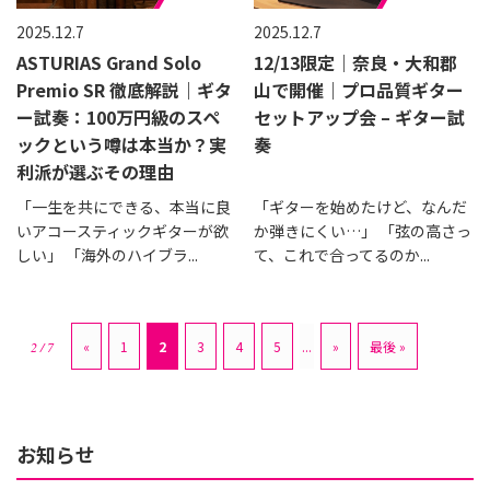
2025.12.7
2025.12.7
ASTURIAS Grand Solo
12/13限定｜奈良・大和郡
Premio SR 徹底解説｜ギタ
山で開催｜プロ品質ギター
ー試奏：100万円級のスペ
セットアップ会 – ギター試
ックという噂は本当か？実
奏
利派が選ぶその理由
「一生を共にできる、本当に良
「ギターを始めたけど、なんだ
いアコースティックギターが欲
か弾きにくい…」 「弦の高さっ
しい」 「海外のハイブラ...
て、これで合ってるのか...
«
1
2
3
4
5
...
»
最後 »
2 / 7
お知らせ